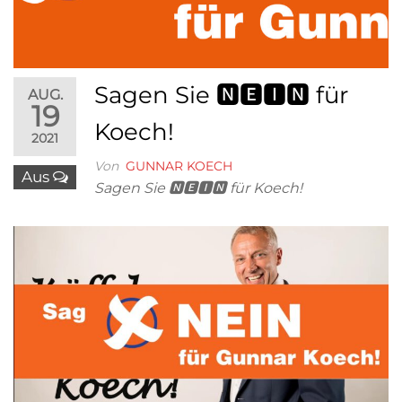
Sagen Sie 🅽🅴🅸🅽 für
AUG.
19
Koech!
2021
Von
GUNNAR KOECH
Aus
Sagen Sie 🅽🅴🅸🅽 für Koech!