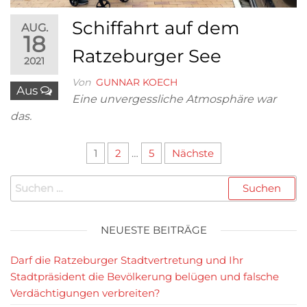
Schiffahrt auf dem
AUG.
18
Ratzeburger See
2021
Von
GUNNAR KOECH
Aus
Eine unvergessliche Atmosphäre war
das.
Seitennummerierung
1
2
…
5
Nächste
der
Suchen
Beiträge
nach:
NEUESTE BEITRÄGE
Darf die Ratzeburger Stadtvertretung und Ihr
Stadtpräsident die Bevölkerung belügen und falsche
Verdächtigungen verbreiten?