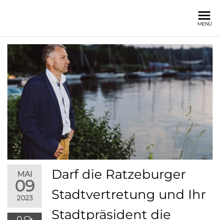
Zum
Inhalt
GUNNAR
Gemeinsam
MENÜ
springen
für
KOECH
Ratzeburg
Darf die Ratzeburger
MAI
09
Stadtvertretung und Ihr
2023
Stadtpräsident die
0