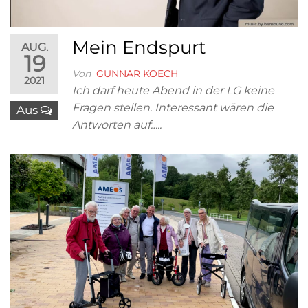
Mein Endspurt
AUG.
19
Von
GUNNAR KOECH
2021
Ich darf heute Abend in der LG keine
Fragen stellen. Interessant wären die
Aus
Antworten auf…..