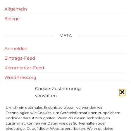
Allgemein
Belege
META
Anmelden
Eintrags-Feed
Kommentar-Feed
WordPress.org
Cookie-Zustimmung
verwalten
Um dir ein optimales Erlebnis zu bieten, verwenden wir
Angaben gemäß §5 TMG und verantwortlich
Technologien wie Cookies, um Geräteinformationen zu speichern
i.S.d. § 18 Abs. 2 MStV:
und/oder darauf zuzugreifen. Wenn du diesen Technologien
zustimmst, können wir Daten wie das Surfverhalten oder
eindeutige IDs auf dieser Website verarbeiten. Wenn du deine
Gunnar Koech